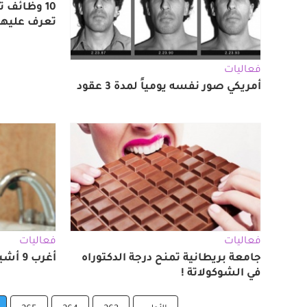
10 وظائف 
تعرف عليها
فعاليات
أمريكي صور نفسه يومياً لمدة 3 عقود
فعاليات
فعاليات
جامعة بريطانية تمنح درجة الدكتوراه
أغرب 9 أشياء تُسرق من الفنادق
في الشوكولاتة !