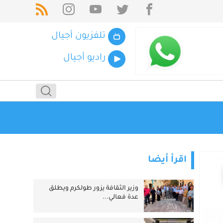
تلفزيون أجيال
راديو أجيال
اقرأ أيضا
وزير الثقافة يزور طولكرم ويطلق
عدة فعالي...