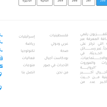
266
267
268
269
التالية
الأخيرة
ــــــــــــزيون رقمي
فلسطينيات
إسرائيليات
ـــــافة المعرفة عبر
تمعية التي تركز على
عربي ودولي
رياضة
عبر رســــــــــــائل
صحة
تكنولوجيا
ــال الحـــديثة، في
ـــــــــتماعيات،
بودكاست أجيال
فعاليات
تراث والموروث
الأحداث في صور
منوعات
 "الروايـــــــــــة
ــيال أكــــــــــــــــبر
من نحن
اتصل بنا
ــطينية مــــــن حــــــيث
 أكـــبر عدد من