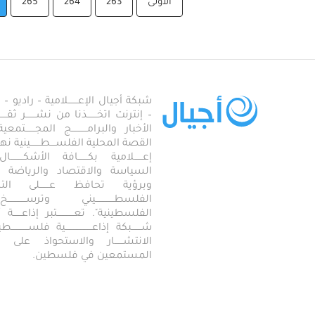
الأولى
263
264
265
شبكة أجيال الإعـــــــلامية – راديو – تلف
– إنترنت اتخـــــــذنا من نشـــــــر ثقــ
الأخبار والبرامـــــــــــج المجـــــــ
القصة المحلية الفلســــطـــــــينية نهجاً، 
إعــــــلامية بكـــــــافة الأشكـــــــ
السياسة والاقتصاد والرياضة والاجـــ
وبرؤية تحافظ عـــــــلى ال
الفلسطـــــــــــــيني وترســـــــــــــخ
الفلسطينية". تعــــــــــــتبر إذاعــــــة أجـــــ
شـــــــبكة إذاعـــــــــــــــــــية فلســــــــــ
الانتشــــــار والاستحواذ على
المستمعين في فلسطين.